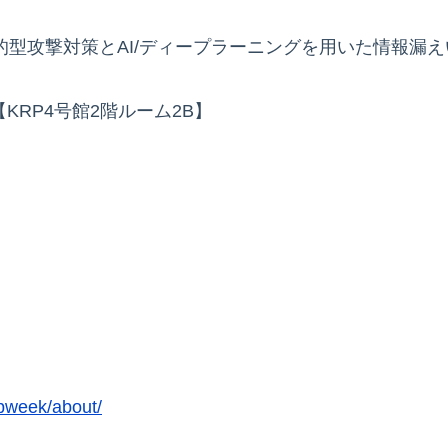
的型攻撃対策とAI/ディープラーニングを用いた情報漏
【KRP4号館2階ルーム2B】
rpweek/about/