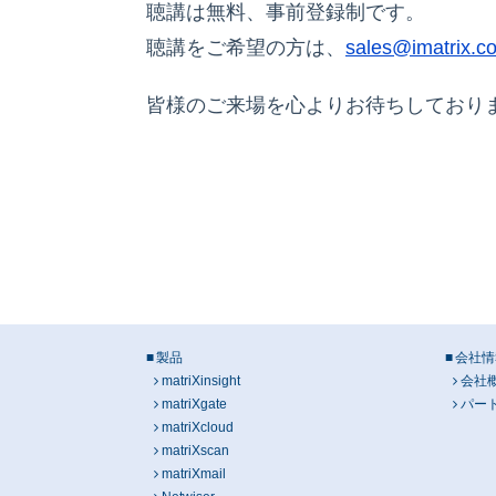
聴講は無料、事前登録制です。
聴講をご希望の方は、
sales@imatrix.co
皆様のご来場を心よりお待ちしており
製品
会社情
matriXinsight
会社
matriXgate
パー
matriXcloud
matriXscan
matriXmail