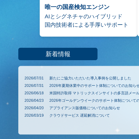
唯一の国産検知エンジン
AIとシグネチャのハイブリッド
国内技術者による手厚いサポート
新着情報
2026/07/31
新たにご協力いただいた導入事例を公開しました
2026/07/31
2026年夏期休業中のサポート体制についてのお知ら
2026/06/18
米国特許取得 マトリックスインサイトの多言語メー
2026/04/23
2026年ゴールデンウイークのサポート体制について
2026/04/20
アプライアンス版価格についてのお知らせ
2026/03/19
クラウドサービス 遅延解消について