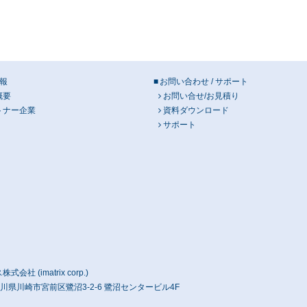
報
お問い合わせ / サポート
概要
お問い合せ/お見積り
トナー企業
資料ダウンロード
サポート
社 (imatrix corp.)
 神奈川県川崎市宮前区鷺沼3-2-6 鷺沼センタービル4F