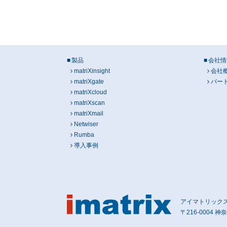
製品
会社情
matriXinsight
会社
matriXgate
パー
matriXcloud
matriXscan
matriXmail
Netwiser
Rumba
導入事例
アイマトリックス株式会
〒216-0004