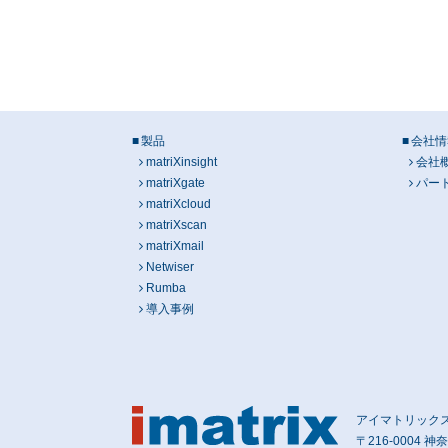
製品
会社情
matriXinsight
会社
matriXgate
パー
matriXcloud
matriXscan
matriXmail
Netwiser
Rumba
導入事例
アイマトリックス株式会
〒216-0004