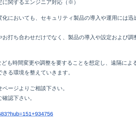
定に関するエンジニア対応（※）
変化においても、セキュリティ製品の導入や運用には迅
やお打ち合わせだけでなく、製品の導入や設定および調
催なども時間変更や調整を要することを想定し、遠隔によ
できる環境を整えていきます。
せページよりご相談下さい。
ご確認下さい。
/61683?hub=151+934756