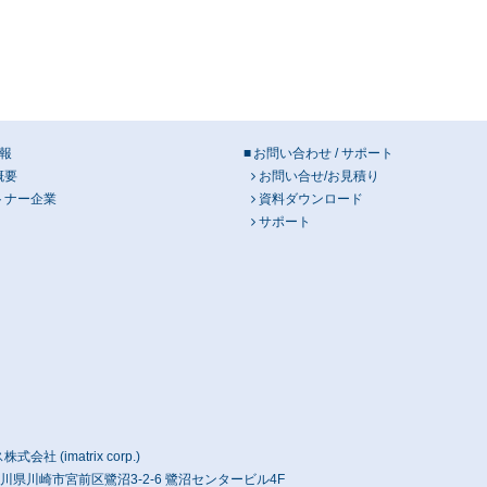
報
お問い合わせ / サポート
概要
お問い合せ/お見積り
トナー企業
資料ダウンロード
サポート
社 (imatrix corp.)
 神奈川県川崎市宮前区鷺沼3-2-6 鷺沼センタービル4F